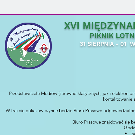
uczestnictwem w naszym pikniku, były możliwie jak najniższe. Rów
p
XVI MIĘDZYN
PIKNIK LOTN
31 SIERPNIA - 01 
Przedstawiciele Mediów (zarówno klasycznych, jak i elektroni
kontaktowanie s
W trakcie pokazów czynne będzie Biuro Prasowe odpowiedzialne
Biuro Prasowe znajdować się b
Godzi
S