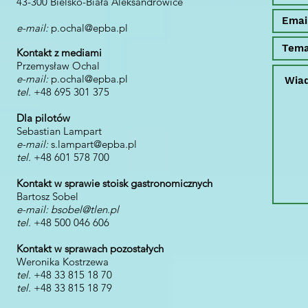
43-300 Bielsko-Biała Aleksandrowice
e-mail:
p.ochal@epba.pl
Kontakt z mediami
Przemysław Ochal
e-mail:
p.ochal@epba.pl
tel.
+48
695 301 375
Dla pilotów
Sebastian Lampart
e-mail:
s.lampart@epba.pl
tel.
+48
601 578 700
Kontakt w sprawie stoisk gastronomicznych
Bartosz Sobel
e-mail:
bsobel@tlen.pl
tel.
+48 500 046 606
Kontakt w sprawach pozostałych
Weronika Kostrzewa
tel.
+48 33 815 18 70
tel.
+48 33 815 18 79